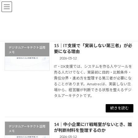
コ
ナ
ン
ビ
テ
ゲ
ン
ー
Amatrec | HOME
デジタルアーキテクト
ツ
シ
へ
ョ
ス
ン
15｜IT支援で「実装しない第三者」が必
キ
に
デジタルアーキテクト活用
要になる理由
ッ
移
メモ
プ
動
2026-05-12
IT・DX支援では、システムを作る人やツールを
売る人だけでなく、実装前に目的・比較条件・
責任分界・進め方を整理する第三者が必要にな
ることがあります。Amatrecは、実装しない立
場から、経営層が判断できる状態を整えるデジ
タルアーキテクトです。
続きを読む
14｜中小企業にIT戦略室がないとき、誰
デジタルアーキテクト活用
が判断材料を整理するのか
メモ
2026-05-12