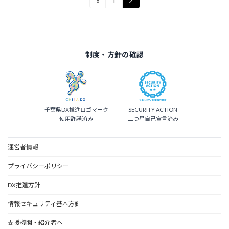
投
«
1
2
固
固
定
定
稿
ペ
ペ
ー
ー
の
ジ
ジ
ペ
制度・方針の確認
ー
ジ
送
千葉県DX推進ロゴマーク
SECURITY ACTION
り
使用許諾済み
二つ星自己宣言済み
運営者情報
プライバシーポリシー
DX推進方針
情報セキュリティ基本方針
支援機関・紹介者へ