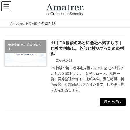
コ
ナ
ン
ビ
テ
ゲ
ン
ー
Amatrec | HOME
外部対話
ツ
シ
へ
ョ
ス
ン
11｜DX相談のあとに会社へ残すもの｜
キ
に
中小企業DXの前段整理メ
自社で判断し、外部と対話するための材
ッ
移
モ
料
プ
動
2026-05-11
DX相談や第三者伴走支援のあとに会社へ残すべ
きものを整理します。業務フロー図、課題一
覧、要件整理の骨子、比較条件、責任範囲、判
断経験、外部対話力を会社の資産として残す考
え方を解説します。
続きを読む