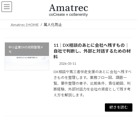
コ
ナ
ン
ビ
テ
ゲ
ン
ー
Amatrec | HOME
属人化防止
ツ
シ
へ
ョ
ス
ン
11｜DX相談のあとに会社へ残すもの｜
キ
に
中小企業DXの前段整理メ
自社で判断し、外部と対話するための材
ッ
移
モ
料
プ
動
2026-05-11
DX相談や第三者伴走支援のあとに会社へ残すべ
きものを整理します。業務フロー図、課題一
覧、要件整理の骨子、比較条件、責任範囲、判
断経験、外部対話力を会社の資産として残す考
え方を解説します。
続きを読む