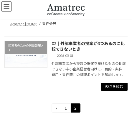
コ
ナ
ン
ビ
テ
ゲ
ン
ー
Amatrec | HOME
責任分界
ツ
シ
へ
ョ
ス
ン
02｜外部事業者の提案が3つあるのに比
キ
に
経営者のための判断整理メ
較できないとき
ッ
移
モ
プ
動
2026-05-01
外部事業者から複数の提案を受けたものの比較
できない中小企業経営者向けに、目的・条件・
費用・責任範囲の整理ポイントを解説します。
続きを読む
投
«
1
2
固
固
定
定
稿
ペ
ペ
ー
ー
の
ジ
ジ