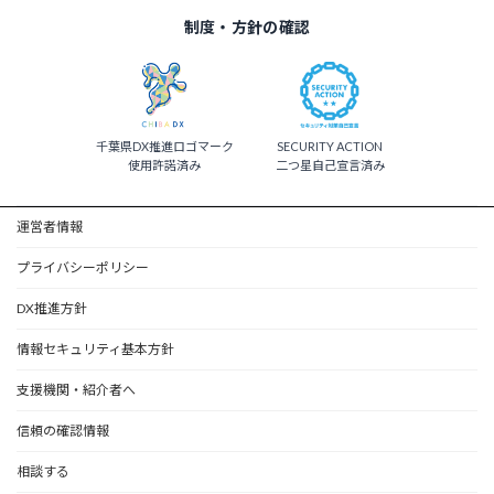
ペ
制度・方針の確認
ー
ジ
送
千葉県DX推進ロゴマーク
SECURITY ACTION
り
使用許諾済み
二つ星自己宣言済み
運営者情報
プライバシーポリシー
DX推進方針
情報セキュリティ基本方針
支援機関・紹介者へ
信頼の確認情報
相談する