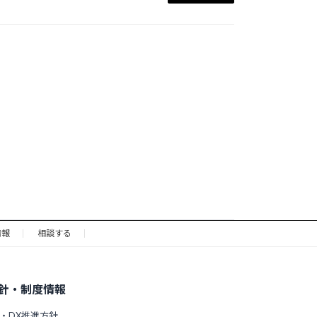
情報
相談する
針・制度情報
・DX推進方針