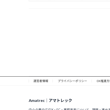
運営者情報
プライバシーポリシー
DX推進方
Amatrec｜アマトレック
中小企業のIT/DX・EC・業務改善について、課題・進め