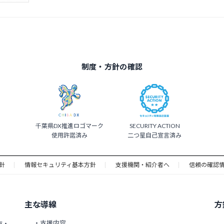
制度・方針の確認
千葉県DX推進ロゴマーク
SECURITY ACTION
使用許諾済み
二つ星自己宣言済み
針
情報セキュリティ基本方針
支援機関・紹介者へ
信頼の確認
主な導線
方
・支援内容
方・