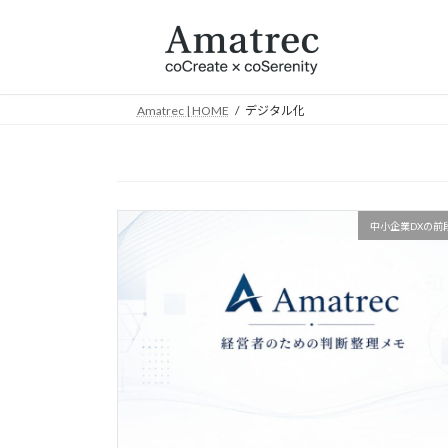
コ
ナ
ン
ビ
テ
ゲ
ン
ー
ツ
シ
Amatrec | HOME
デジタル化
へ
ョ
ス
ン
キ
に
ッ
移
プ
動
中小企業DXの前