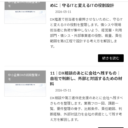
中小企業DXの前段整理メ
めに｜守るITと変えるITの役割設計
モ
2026-05-11
DX推進で担当者を疲弊させないために、守るIT
と変えるITの役割を整理します。情シスや現場
担当者に負荷が集中しないよう、経営層・利用
部門・情シス・外部事業者の役割、裁量、責任
範囲を第0工程で設計する考え方を解説しま
す。
続きを読む
11｜DX相談のあとに会社へ残すもの｜
中小企業DXの前段整理メ
自社で判断し、外部と対話するための材
モ
料
2026-05-11
DX相談や第三者伴走支援のあとに会社へ残すべ
きものを整理します。業務フロー図、課題一
覧、要件整理の骨子、比較条件、責任範囲、判
断経験、外部対話力を会社の資産として残す考
え方を解説します。