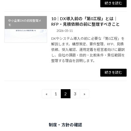
続きを読む
10｜DX導入前の「第0工程」とは｜
中小企業DXの前段整理メ
RFP・見積依頼の前に整理すべきこと
モ
2026-05-11
DXやシステム導入の前に必要な「第0工程」を
解説します。構想策定、要件整理、RFP、見積
依頼、受入確認、運用定着を経営者向けに翻訳
し、自社の課題・目的・比較条件・責任範囲を
整理する理由を説明します。
続きを読む
投
«
1
2
3
»
固
固
固
定
定
定
稿
ペ
ペ
ペ
ー
ー
ー
の
ジ
ジ
ジ
ペ
制度・方針の確認